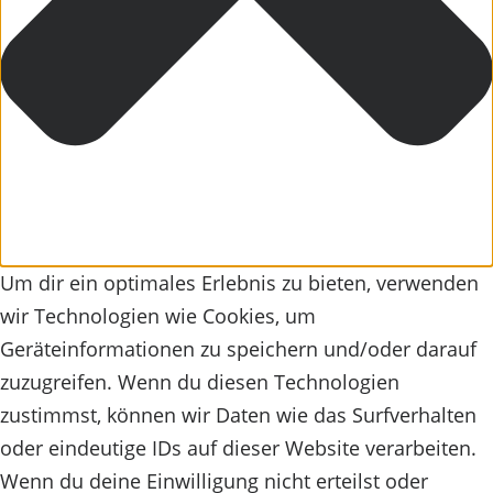
Am Pool Bereich laden wetterfeste Sonnenliegen
und ein passender Sonnenschirm zum Entspannen
ein.
Über der großzügig angelegten Terrasse schwebt
ein Sonnensegel mit Edelstahlmasten, worin eine
fernbedienbare, elektrische Höhenverstellung
Um dir ein optimales Erlebnis zu bieten, verwenden
integriert ist. Das großflächige Segeltuch besteht
wir Technologien wie Cookies, um
aus einem Spezialgewebe, welches nur für
Geräteinformationen zu speichern und/oder darauf
Sonnensegel konzipiert wurde. Alle Funktionen des
zuzugreifen. Wenn du diesen Technologien
Segels, das Auf- und Abrollen, sowie die
zustimmst, können wir Daten wie das Surfverhalten
Höhenverstellung können elektrisch auf
oder eindeutige IDs auf dieser Website verarbeiten.
Knopfdruck gesteuert werden.
Wenn du deine Einwilligung nicht erteilst oder