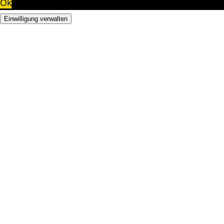
Ok
Einwilligung verwalten
Seit 1973 kuratieren wir erstklassiges Design. Entdecken
Sie exklusive Kollektionen von Tribù, Vincent Sheppard
und weiteren Marken, die zeitlose Ästhetik mit moderner
Perfektion vereinen.
Folgen Sie uns
Marken
Tribu
Domani