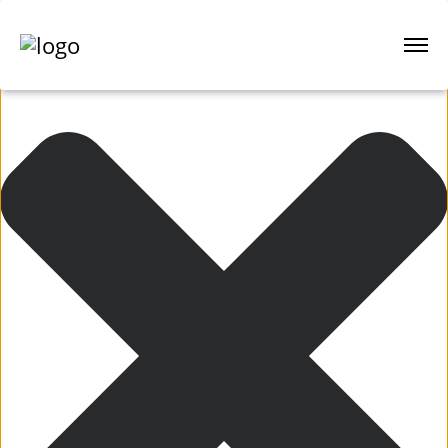
Einwilligung verwalten
VILLA: Miss K.
Stilvolles Outdoor Living in
Grünwald
Wir möchten uns herzlich bei der fabelhaften MISS
K. bedanken, über das entgegengebrachte
Vertrauen, Ihren gesamten Outdoor Bereich mit
uns zu realiseren.