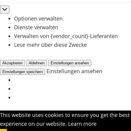
Senkrechtmarkisen mit filigranen Seilführungen.
Marketing
Auch hier wird der Sonnenschutz, wie beim
Sonnensegel durch einen Wind- und
Optionen verwalten
Sonnenautomatik gesteuert.
Dienste verwalten
Verwalten von {vendor_count}-Lieferanten
Lese mehr über diese Zwecke
Akzeptieren
Ablehnen
Einstellungen ansehen
Einstellungen ansehen
Einstellungen speichern
This website uses cookies to ensure you get the best
experience on our website.
Learn more